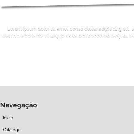
Lorem ipsum dolor sit amet conse ctetur adipisicing elit,
ullamco laboris nisi ut aliquip ex ea commodo consequat. Duis
Navegação
Início
Catálogo