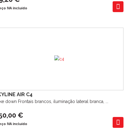
eço IVA incluído
KYLINE AIR C4
ke down Frontais brancos, iluminação lateral branca, ...
50,00 €
eço IVA incluído