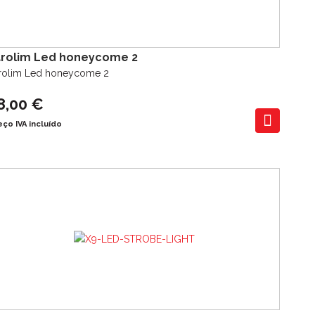
arolim Led honeycome 2
rolim Led honeycome 2
8,00 €
eço IVA incluído