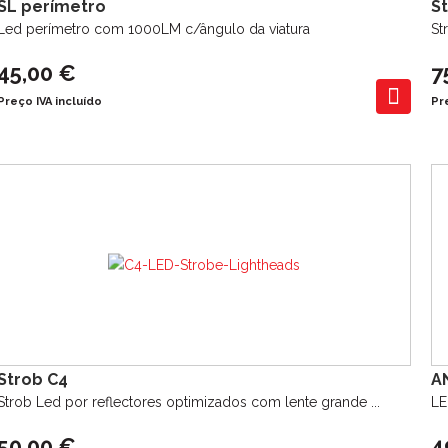
SL perímetro
S
Led perímetro com 1000LM c/ângulo da viatura
St
45,00 €
7
Preço IVA incluído
Pr
Strob C4
A
Strob Led por reflectores optimizados com lente grande ...
LE
50,00 €
4