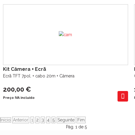
Kit Câmera + Ecrã
Ecrã TFT 7pol. + cabo 20m + Câmera
200,00 €
Preço IVA incluído
Início
Anterior
1
2
3
4
5
Seguinte
Fim
Pág. 1 de 5