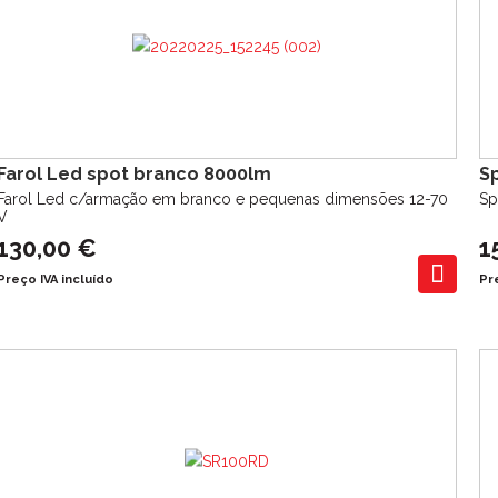
Farol Led spot branco 8000lm
S
Farol Led c/armação em branco e pequenas dimensões 12-70
Sp
V
130,00 €
1
Preço IVA incluído
Pr