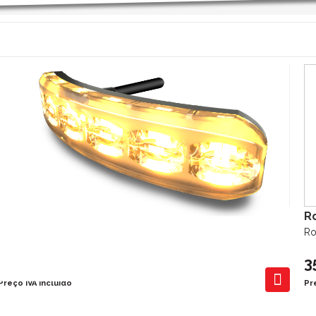
Strobe Azul 6x3W 10-30V Flexivel
R
Strob Slim L 6pcs *3W/ Dual 12pcs 3W
Ro
60,00 €
3
Preço IVA incluído
Pr