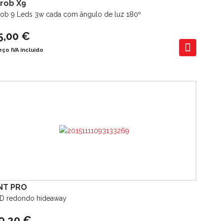
trob X9
rob 9 Leds 3w cada com ângulo de luz 180º
5,00 €
eço IVA incluído
NT PRO
D redondo hideaway
9,20 €