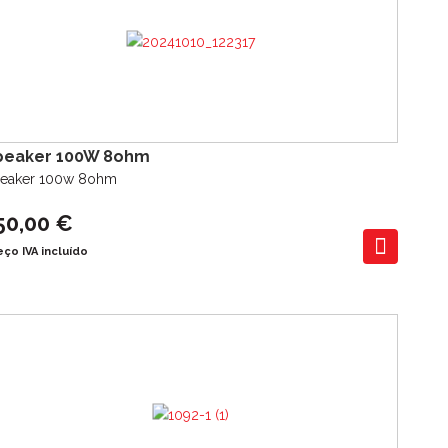
peaker 100W 8ohm
eaker 100w 8ohm
50,00 €
eço IVA incluído