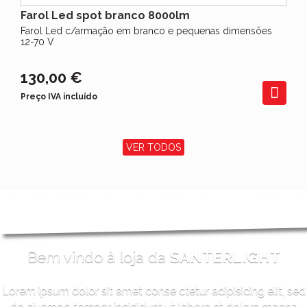
Farol Led spot branco 8000lm
Farol Led c/armação em branco e pequenas dimensões
12-70 V
130,00 €
Preço IVA incluído
VER TODOS
Bem vindo à loja da
SANTERLIGHT
Lorem ipsum dolor sit amet conse ctetur adipisicing elit, sed
do eiusmod tempor incididunt ut labore et dolore magna