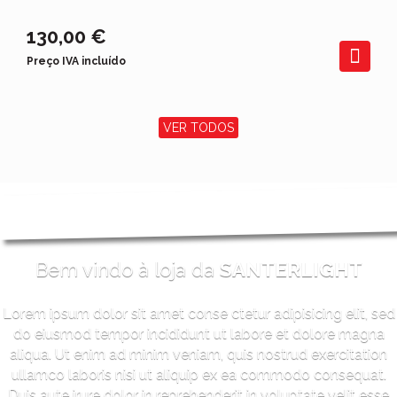
130,00 €
Preço IVA incluído
VER TODOS
Bem vindo à loja da
SANTERLIGHT
Lorem ipsum dolor sit amet conse ctetur adipisicing elit, sed
do eiusmod tempor incididunt ut labore et dolore magna
aliqua. Ut enim ad minim veniam, quis nostrud exercitation
ullamco laboris nisi ut aliquip ex ea commodo consequat.
Duis aute irure dolor in reprehenderit in voluptate velit esse