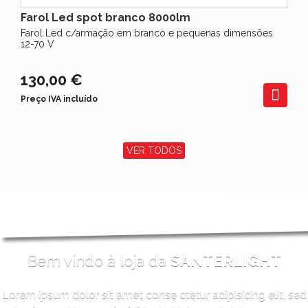
Farol Led spot branco 8000lm
Farol Led c/armação em branco e pequenas dimensões
12-70 V
130,00 €
Preço IVA incluído
VER TODOS
Bem vindo à loja da
SANTERLIGHT
Lorem ipsum dolor sit amet conse ctetur adipisicing elit, sed