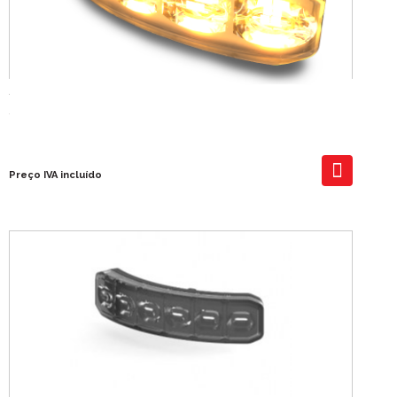
Strobe Azul 6x3W 10-30V Flexivel
Strob Slim L 6pcs *3W/ Dual 12pcs 3W
60,00 €
Preço IVA incluído