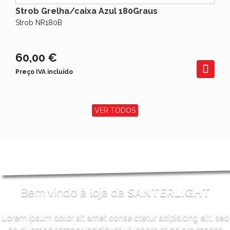
Strob Grelha/caixa Azul 180Graus
Strob NR180B
60,00 €
Preço IVA incluído
VER TODOS
Bem vindo à loja da
SANTERLIGHT
Lorem ipsum dolor sit amet conse ctetur adipisicing elit, sed
do eiusmod tempor incididunt ut labore et dolore magna