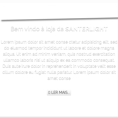
Bem vindo à loja da
SANTERLIGHT
Lorem ipsum dolor sit amet conse ctetur adipisicing elit, sed
do eiusmod tempor incididunt ut labore et dolore magna
aliqua. Ut enim ad minim veniam, quis nostrud exercitation
ullamco laboris nisi ut aliquip ex ea commodo consequat.
Duis aute irure dolor in reprehenderit in voluptate velit esse
cillum dolore eu fugiat nulla pariatur. Lorem ipsum dolor sit
amet conse
LER MAIS...