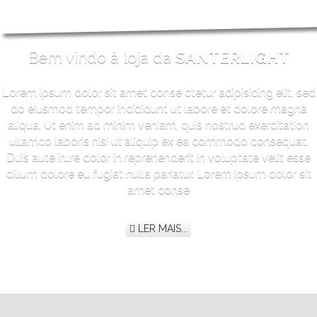
Bem vindo à loja da
SANTERLIGHT
Lorem ipsum dolor sit amet conse ctetur adipisicing elit, sed
do eiusmod tempor incididunt ut labore et dolore magna
aliqua. Ut enim ad minim veniam, quis nostrud exercitation
ullamco laboris nisi ut aliquip ex ea commodo consequat.
Duis aute irure dolor in reprehenderit in voluptate velit esse
cillum dolore eu fugiat nulla pariatur. Lorem ipsum dolor sit
amet conse
LER MAIS...