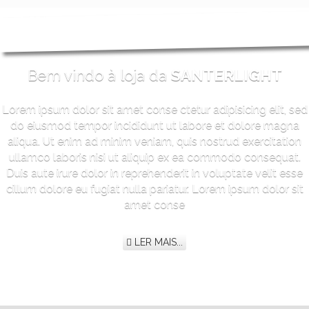
Bem vindo à loja da
SANTERLIGHT
Lorem ipsum dolor sit amet conse ctetur adipisicing elit, sed
do eiusmod tempor incididunt ut labore et dolore magna
aliqua. Ut enim ad minim veniam, quis nostrud exercitation
ullamco laboris nisi ut aliquip ex ea commodo consequat.
Duis aute irure dolor in reprehenderit in voluptate velit esse
cillum dolore eu fugiat nulla pariatur. Lorem ipsum dolor sit
amet conse
LER MAIS...