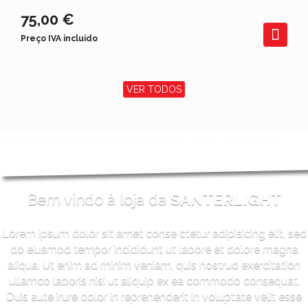
75,00 €
Preço IVA incluído
VER TODOS
Bem vindo à loja da
SANTERLIGHT
Lorem ipsum dolor sit amet conse ctetur adipisicing elit, sed
do eiusmod tempor incididunt ut labore et dolore magna
aliqua. Ut enim ad minim veniam, quis nostrud exercitation
ullamco laboris nisi ut aliquip ex ea commodo consequat.
Duis aute irure dolor in reprehenderit in voluptate velit esse