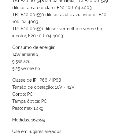
TA1 E20 001548 tampa amarela, TA1 E20 001549
difusor amarelo claro, E20 10R-04 4003
TB1 E20 001550 difusor azul e azul incolor, E20
10R-04 4003
TR1 E20 001551 difusor vermelho e vermelho
incolor, E20 10R-04 4003
Consumo de energia:
14W amarelo,
9.5W azul,
5,25 vermelho
Classe de IP: IP66 / IP68
Tensão de operação: 10V - 32V
Corpo: PC
Tampa óptica: PC
Peso: max.1.4kg
Medidas: 162x99
Use em lugares arejados.