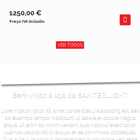
1250,00 €
Preço IVA incluído
VER TODOS
Bem vindo à loja da
SANTERLIGHT
Lorem ipsum dolor sit amet conse ctetur adipisicing elit, sed
do eiusmod tempor incididunt ut labore et dolore magna
aliqua. Ut enim ad minim veniam, quis nostrud exercitation
ullamco laboris nisi ut aliquip ex ea commodo consequat.
Duis aute irure dolor in reprehenderit in voluptate velit esse