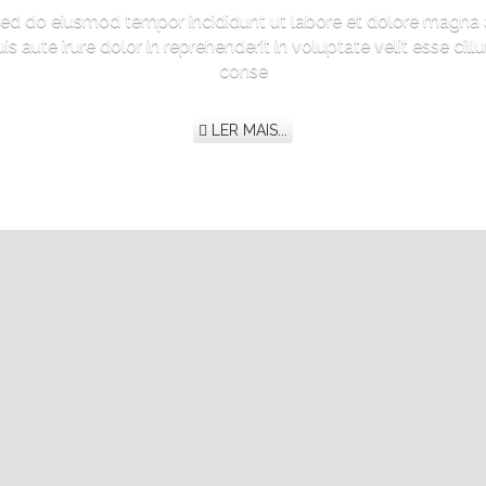
 sed do eiusmod tempor incididunt ut labore et dolore magna 
 aute irure dolor in reprehenderit in voluptate velit esse cill
conse
LER MAIS...