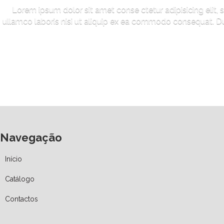
Lorem ipsum dolor sit amet conse ctetur adipisicing elit,
ullamco laboris nisi ut aliquip ex ea commodo consequat. Duis
Navegação
Início
Catálogo
Contactos