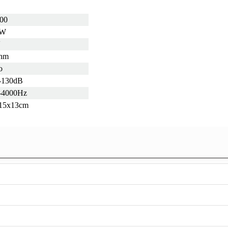
00
0W
V
hm
o
-130dB
-4000Hz
15x13cm