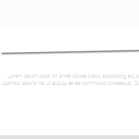
Lorem ipsum dolor sit amet conse ctetur adipisicing elit,
ullamco laboris nisi ut aliquip ex ea commodo consequat. Duis