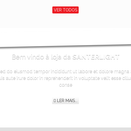
VER TODOS
Bem vindo à loja da
SANTERLIGHT
 sed do eiusmod tempor incididunt ut labore et dolore magna 
 aute irure dolor in reprehenderit in voluptate velit esse cill
conse
LER MAIS...