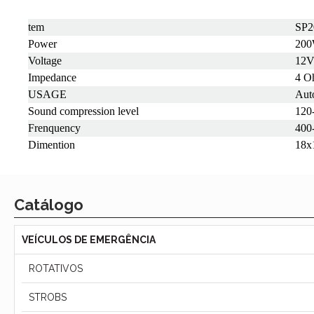
tem
SP2
Power
20
Voltage
12
Impedance
4 O
USAGE
Aut
Sound compression level
120
Frenquency
400
Dimention
18x
Catálogo
VEÍCULOS DE EMERGÊNCIA
ROTATIVOS
STROBS