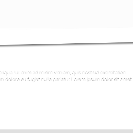
aliqua. Ut enim ad minim veniam, quis nostrud exercitation
um dolore eu fugiat nulla pariatur. Lorem ipsum dolor sit amet