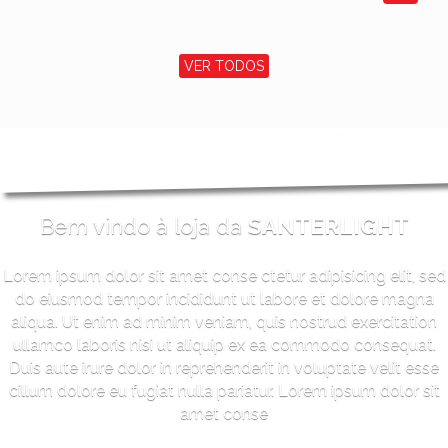
VER TODOS
Bem vindo à loja da
SANTERLIGHT
Lorem ipsum dolor sit amet conse ctetur adipisicing elit, sed
do eiusmod tempor incididunt ut labore et dolore magna
aliqua. Ut enim ad minim veniam, quis nostrud exercitation
ullamco laboris nisi ut aliquip ex ea commodo consequat.
Duis aute irure dolor in reprehenderit in voluptate velit esse
cillum dolore eu fugiat nulla pariatur. Lorem ipsum dolor sit
amet conse