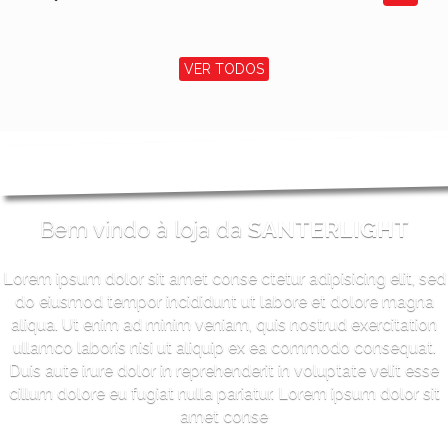
VER TODOS
Bem vindo à loja da
SANTERLIGHT
Lorem ipsum dolor sit amet conse ctetur adipisicing elit, sed
do eiusmod tempor incididunt ut labore et dolore magna
aliqua. Ut enim ad minim veniam, quis nostrud exercitation
ullamco laboris nisi ut aliquip ex ea commodo consequat.
Duis aute irure dolor in reprehenderit in voluptate velit esse
cillum dolore eu fugiat nulla pariatur. Lorem ipsum dolor sit
amet conse