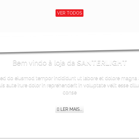
VER TODOS
Bem vindo à loja da
SANTERLIGHT
 sed do eiusmod tempor incididunt ut labore et dolore magna 
 aute irure dolor in reprehenderit in voluptate velit esse cill
conse
LER MAIS...