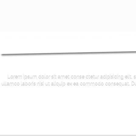
Lorem ipsum dolor sit amet conse ctetur adipisicing elit,
ullamco laboris nisi ut aliquip ex ea commodo consequat. Duis