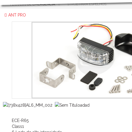
VEÍCULOS DE EMERGÊNCIA
STROB PARA ESPELHOS
ANT PRO
ECE-R65
Class1