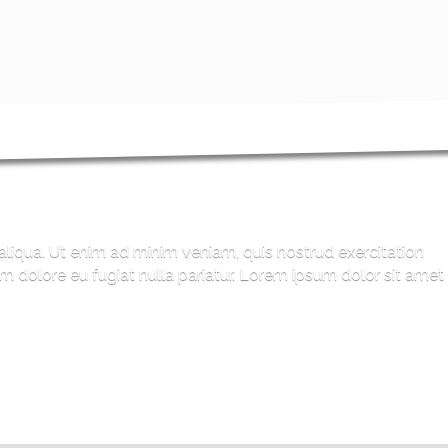
aliqua. Ut enim ad minim veniam, quis nostrud exercitation
um dolore eu fugiat nulla pariatur. Lorem ipsum dolor sit amet