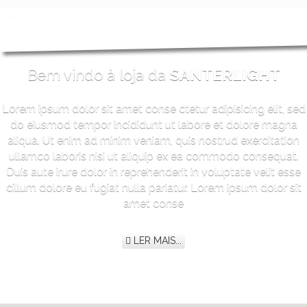
Bem vindo à loja da
SANTERLIGHT
Lorem ipsum dolor sit amet conse ctetur adipisicing elit, sed
do eiusmod tempor incididunt ut labore et dolore magna
aliqua. Ut enim ad minim veniam, quis nostrud exercitation
ullamco laboris nisi ut aliquip ex ea commodo consequat.
Duis aute irure dolor in reprehenderit in voluptate velit esse
cillum dolore eu fugiat nulla pariatur. Lorem ipsum dolor sit
amet conse
LER MAIS...