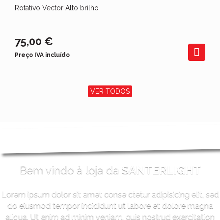
Rotativo Vector Alto brilho
75,00 €
Preço IVA incluído
VER TODOS
Bem vindo à loja da
SANTERLIGHT
Lorem ipsum dolor sit amet conse ctetur adipisicing elit, sed
do eiusmod tempor incididunt ut labore et dolore magna
aliqua. Ut enim ad minim veniam, quis nostrud exercitation