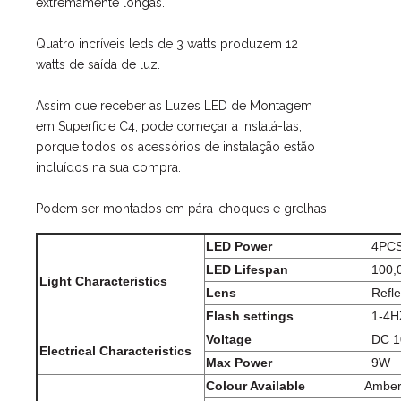
extremamente longas.
Quatro incríveis leds de 3 watts produzem 12
watts de saída de luz.
Assim que receber as Luzes LED de Montagem
em Superfície C4, pode começar a instalá-las,
porque todos os acessórios de instalação estão
incluídos na sua compra.
Podem ser montados em pára-choques e grelhas.
LED Power
4PCS
LED Lifespan
100,
Light Characteristics
Lens
Refle
Flash settings
1-4H
Voltage
DC 1
Electrical Characteristics
Max Power
9W
Colour Available
Amber