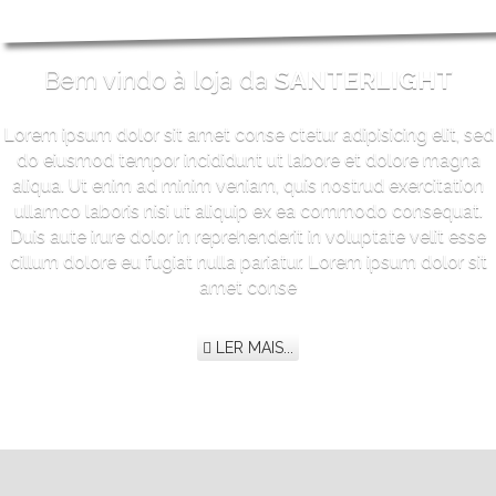
Bem vindo à loja da
SANTERLIGHT
Lorem ipsum dolor sit amet conse ctetur adipisicing elit, sed
do eiusmod tempor incididunt ut labore et dolore magna
aliqua. Ut enim ad minim veniam, quis nostrud exercitation
ullamco laboris nisi ut aliquip ex ea commodo consequat.
Duis aute irure dolor in reprehenderit in voluptate velit esse
cillum dolore eu fugiat nulla pariatur. Lorem ipsum dolor sit
amet conse
LER MAIS...