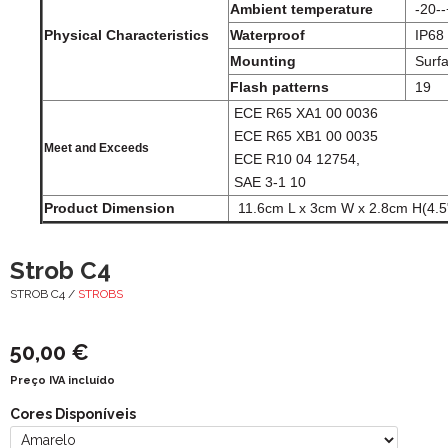
Ambient temperature
-20-
Physical Characteristics
Waterproof
IP68
Mounting
Surfa
Flash patterns
19
ECE R65 XA1 00 0036
ECE R65 XB1 00 0035
Meet and Exceeds
ECE R10 04 12754,
SAE 3-1 10
Product Dimension
11.6cm L x 3cm W x 2.8cm H(4.5"
Strob C4
STROB C4 /
STROBS
50,00 €
Preço IVA incluído
Cores Disponíveis