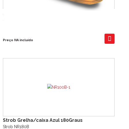
Strobe Azul 6x3W 10-30V Flexivel
Strob Slim L 6pcs *3W/ Dual 12pcs 3W
60,00 €
Preço IVA incluído
Strob Grelha/caixa Azul 180Graus
Strob NR180B